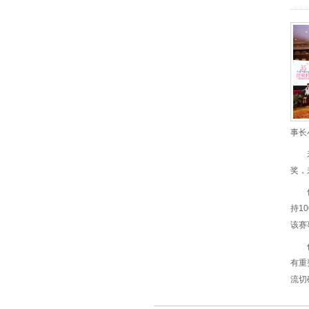
事长
奖，
持1
该赛
有重
流切