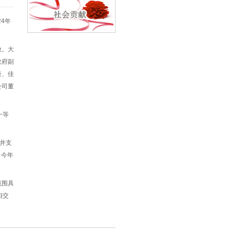
4年
放。大
政府副
隆、佳
公司董
一等
，并支
，今年
范围具
相交