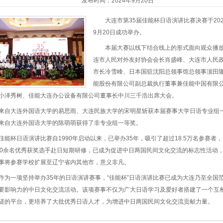
发布时间：2024年9月20日
大连市第35届佳能杯日语演讲比赛决赛于202
9月20日成功举办。
本届大赛以线下结合线上的形式面向观众播
连市人民对外友好协会会长肖盛峰、大连市人民
市长冷雪峰、日本国驻沈阳总领事馆总领事濵田
能股份有限公司副总裁执行董事兼佳能中国有限
小泽秀树、佳能大连办公设备有限公司董事长中川三千浩出席大会。
来自大连外国语大学的易思雨、大连民族大学的宋明星斩获本届赛事大学日语专业组
来自大连外国语大学的陈萌萌获得了非专业组一等奖。
佳能杯日语演讲比赛自1990年启动以来，已举办35年，吸引了超过18.5万名参赛者
00余名优秀获奖选手赴日短期研修，已成为促进中日两国民间文化交流的标志性活动
事将参赛学校扩展至辽宁省内其他市，意义非凡。
作为一项坚持举办35年的日语演讲赛事，“佳能杯”日语演讲比赛已成为大连乃至全国
要影响力的中日文化交流活动。该项赛事不仅为广大日语学习及爱好者搭建了一个互
磋的平台，更培养了大批优秀日语人才，为增进中日两国民间文化交流贡献力量。